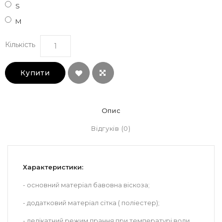
S
M
Кількість
Купити
Опис
Відгуків (0)
Характеристики:
- основний матеріал бавовна віскоза;
- додатковий матеріал сітка ( поліестер);
- делікатний режим прання при температурі води