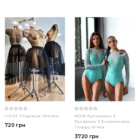
LIGHT Спідниця (фатин)
NOIR Купальник З
Рукавами З Елементами
720 грн
Гіпюру М'ята
3720 грн