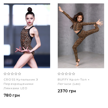
CROSS Купальник З
BUFFY Кроп-Топ +
Перехрещеними
Легінси (leo)
Лямками LEO
2370 грн
780 грн