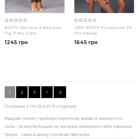
BUFFY Легінси З Вирізом
VIBE WHITE Купальник PA
Під П'яту (leo)
(поліамід)
1245 грн
1645 грн
1
2
3
>
>|
Показано з 1 по 12 із 27 (3 сторінок)
Відкрий скелет, прибери перепони, вийди із замкнутого
кола... ти ніколи більше не зможеш обмежити себе рамками.
Твори... саме в цьому і полягає твій шлях...