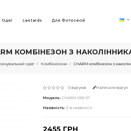
й Одяг
Leotards
Для Фотосесій
RM КОМБІНЕЗОН З НАКОЛІННИ
ренувальний одяг
Комбінезони
CHARM комбінезон з наколі
0 відгуків
Написати відгук
Модель:
CHARM 065-01
Наявність:
Є в наявності
2455 ГРН