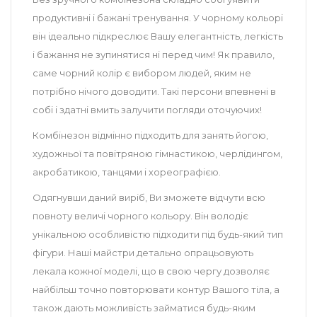
продуктивні і бажані тренування. У чорному кольорі
він ідеально підкреслює Вашу елегантність, легкість
і бажання не зупинятися ні перед чим! Як правило,
саме чорний колір є вибором людей, яким не
потрібно нічого доводити. Такі персони впевнені в
собі і здатні вмить залучити погляди оточуючих!
Комбінезон відмінно підходить для занять йогою,
художньої та повітряною гімнастикою, черлідингом,
акробатикою, танцями і хореографією.
Одягнувши даний виріб, Ви зможете відчути всю
повноту величі чорного кольору. Він володіє
унікальною особливістю підходити під будь-який тип
фігури. Наші майстри детально опрацьовують
лекала кожної моделі, що в свою чергу дозволяє
найбільш точно повторювати контур Вашого тіла, а
також дають можливість займатися будь-яким