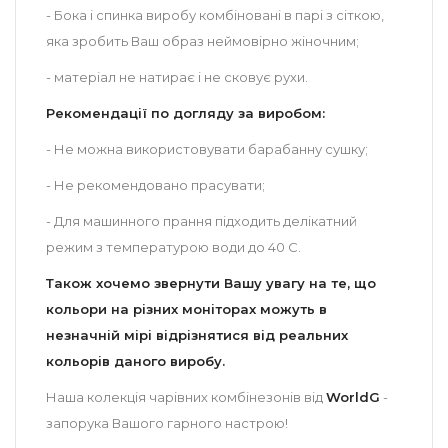
- Бока і спинка виробу комбіновані в парі з сіткою,
яка зробить Ваш образ неймовірно жіночним;
- матеріал не натирає і не сковує рухи.
Рекомендації по догляду за виробом:
- Не можна використовувати барабанну сушку;
- Не рекомендовано прасувати;
- Для машинного прання підходить делікатний
режим з температурою води до 40 С.
Також хочемо звернути Вашу увагу на те, що
кольори на різних моніторах можуть в
незначній мірі відрізнятися від реальних
кольорів даного виробу.
Наша колекція чарівних комбінезонів від
World
G
-
запорука Вашого гарного настрою!