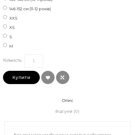
146-152 см (11-12 років)
XXS
XS
S
M
Кількість
Купити
Опис
Відгуків (0)
Без зручного комбінезона складно собі уявити