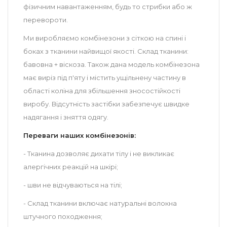
фізичним навантаженням, будь то стрибки або ж
перевороти.
Ми виробляємо комбінезони з сіткою на спині і
боках з тканини найвищої якості. Склад тканини:
бавовна + віскоза. Також дана модель комбінезона
має виріз під п'яту і містить ущільнену частину в
області коліна для збільшення зносостійкості
виробу. Відсутність застібки забезпечує швидке
надягання і зняття одягу.
Переваги наших комбінезонів:
- Тканина дозволяє дихати тілу і не викликає
алергічних реакцій на шкірі;
- шви не відчуваються на тілі;
- Склад тканини включає натуральні волокна
штучного походження;