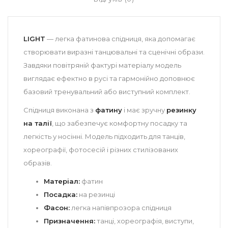
LIGHT
— легка фатинова спідниця, яка допомагає
створювати виразні танцювальні та сценічні образи.
Завдяки повітряній фактурі матеріалу модель
виглядає ефектно в русі та гармонійно доповнює
базовий тренувальний або виступний комплект.
Спідниця виконана з
фатину
і має зручну
резинку
на талії
, що забезпечує комфортну посадку та
легкість у носінні. Модель підходить для танців,
хореографії, фотосесій і різних стилізованих
образів.
Матеріал:
фатин
Посадка:
на резинці
Фасон:
легка напівпрозора спідниця
Призначення:
танці, хореографія, виступи,