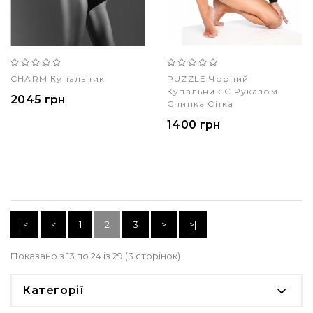
CHARM Купальник
PUZZLE Чорний
Купальник С Рукавом
2045 грн
Спинка Сітка
1400 грн
|<
<
1
2
3
>
>|
Показано з 13 по 24 із 29 (3 сторінок)
Категорії