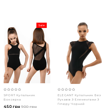
Sale
SPORT Купальник
ELEGANT Купальник Без
Боксерка
Рукавів З Елементами З
Гіпюру Чорний
450 грн
900 грн