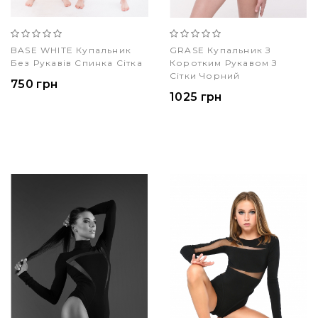
BASE WHITE Купальник
GRASE Купальник З
Без Рукавів Спинка Сітка
Коротким Рукавом З
Сітки Чорний
750 грн
1025 грн