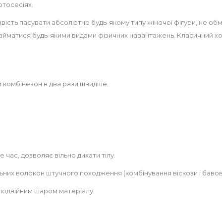
отосесіях.
ість пасувати абсолютно будь-якому типу жіночої фігури, не обм
айматися будь-якими видами фізичних навантажень. Класичний хо
ти комбінезон в два рази швидше.
же час, дозволяє вільно дихати тілу.
ьних волокон штучного походження (комбінування віскози і бавов
 подвійним шаром матеріалу.