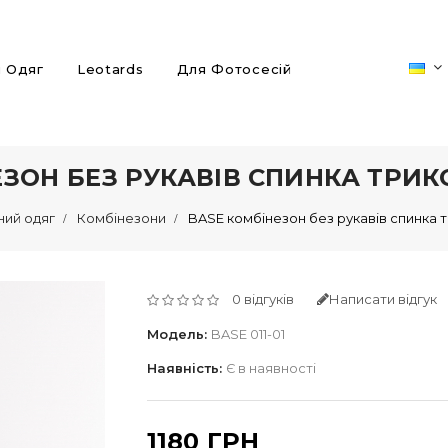
й Одяг
Leotards
Для Фотосесій
ЕЗОН БЕЗ РУКАВІВ СПИНКА ТРИ
ний одяг
Комбінезони
BASE комбінезон без рукавів спинка 
0 відгуків
Написати відгук
Модель:
BASE 011-01
Наявність:
Є в наявності
1180 ГРН