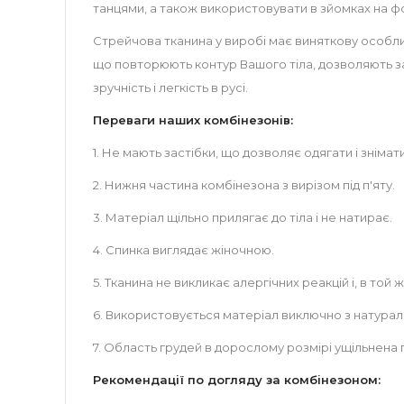
танцями, а також використовувати в зйомках на ф
Стрейчова тканина у виробі має виняткову особлив
що повторюють контур Вашого тіла, дозволяють з
зручність і легкість в русі.
Переваги наших комбінезонів:
1. Не мають застібки, що дозволяє одягати і зніма
2. Нижня частина комбінезона з вирізом під п'яту.
3. Матеріал щільно прилягає до тіла і не натирає.
4. Спинка виглядає жіночною.
5. Тканина не викликає алергічних реакцій і, в той 
6. Використовується матеріал виключно з натурал
7. Область грудей в дорослому розмірі ущільнена
Рекомендації по догляду за комбінезоном: