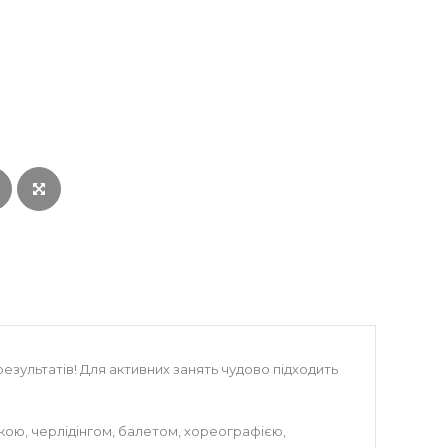
зультатів! Для активних занять чудово підходить
икою, черлідінгом, балетом, хореографією,