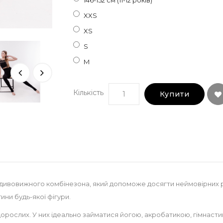
146-152 см (11-12 років)
XXS
XS
S
M
Кількість
Купити
і дивовижного комбінезона, який допоможе досягти неймовірних ре
ини будь-якої фігури.
я дорослих. У них ідеально займатися йогою, акробатикою, гімнаст