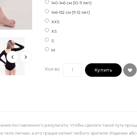
140-146 см (10-11 лет)
146-152 см (11-12 лет)
XXS
XS
S
M
Кол-во
Купить
ния поставленного результата. Чтобы сделать такой путь прощ
е тело легким, а его грация затмит любого зрителя. Изделие аб