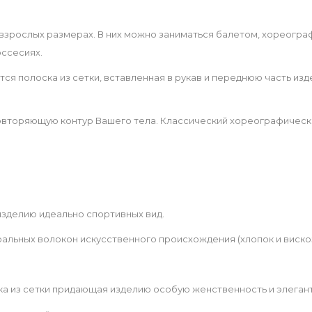
во взрослых размерах. В них можно заниматься балетом, хореогр
оссесиях.
ся полоска из сетки, вставленная в рукав и переднюю часть изд
овторяющую контур Вашего тела. Классический хореографическ
 изделию идеально спортивных вид.
альных волокон искусственного происхождения (хлопок и вискоз
ка из сетки придающая изделию особую женственность и элегант